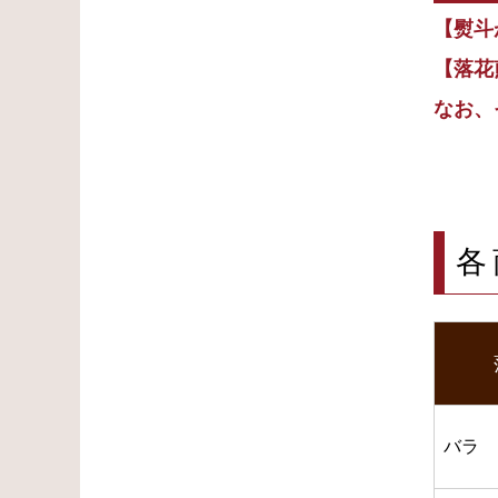
【熨斗
【落花
なお、
各
バラ