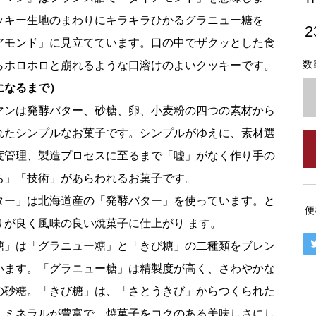
ッキー生地のまわりにキラキラひかるグラニュー糖を
2
アモンド」に見立てています。口の中でザクッとした食
数
らホロホロと崩れるような口溶けのよいクッキーです。
になるまで）
マンは発酵バター、砂糖、卵、小麦粉の四つの素材から
れたシンプルなお菓子です。シンプルがゆえに、素材選
度管理、製造プロセスに至るまで「嘘」がなく作り手の
ち」「技術」があらわれるお菓子です。
ター」は北海道産の「発酵バター」を使っています。と
便
りが良く風味の良い焼菓子に仕上がり ます。
糖」は「グラニュー糖」と「きび糖」の二種類をブレン
います。「グラニュー糖」は精製度が高く、さわやかな
の砂糖。「きび糖」は、「さとうきび」からつくられた
、ミネラルが豊富で、焼菓子をコクのある美味しさにし