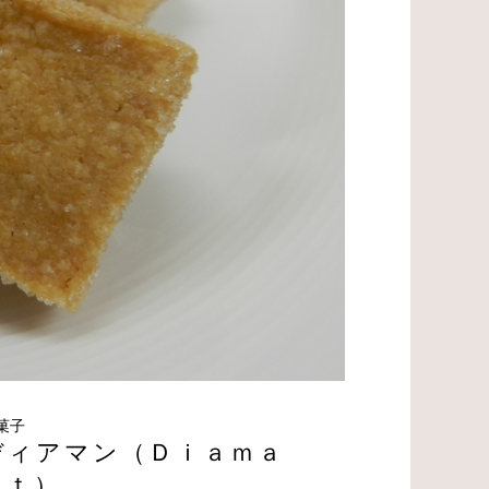
菓子
ディアマン（Ｄｉａｍａ
ｎｔ）