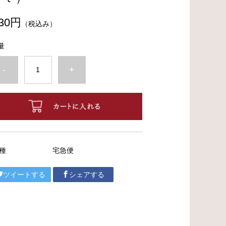
30円
（税込み）
量
-
+
種
宅急便
ツイートする
シェアする