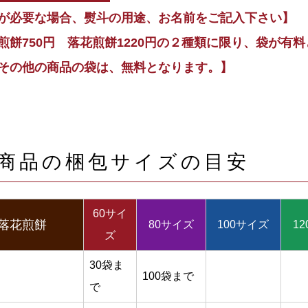
が必要な場合、熨斗の用途、お名前をご記入下さい】
煎餅750円 落花煎餅1220円の２種類に限り、袋が有
その他の商品の袋は、無料となります。】
商品の梱包サイズの目安
60サイ
落花煎餅
80サイズ
100サイズ
1
ズ
30袋ま
100袋まで
で