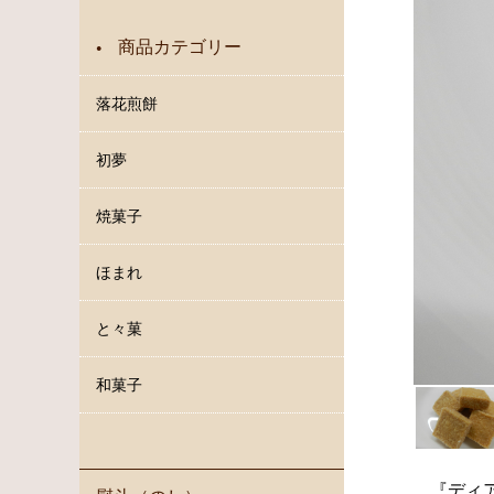
商品カテゴリー
●
落花煎餅
初夢
焼菓子
ほまれ
と々菓
和菓子
『ディ