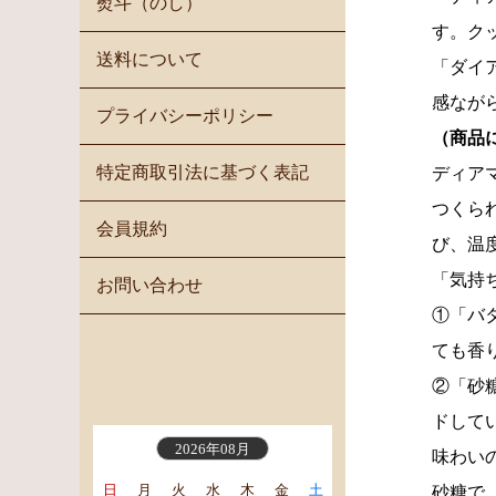
熨斗（のし）
す。ク
送料について
「ダイ
感なが
プライバシーポリシー
（商品
特定商取引法に基づく表記
ディア
つくら
会員規約
び、温
「気持
お問い合わせ
①「バ
ても香
②「砂
ドして
2026年08月
味わい
日
月
火
水
木
金
土
砂糖で