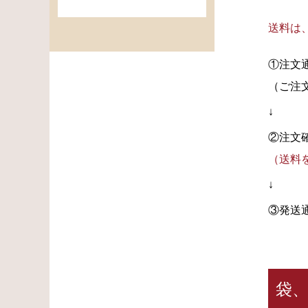
送料は
①注文
（ご注
↓
②注文
（送料
↓
③発送
袋